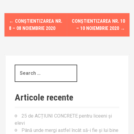
P
←
CONȘTIENTIZAREA NR.
CONȘTIENTIZAREA NR. 10
o
8 – 08 NOIEMBRIE 2020
– 10 NOIEMBRIE 2020
→
s
t
n
S
a
e
a
v
r
Articole recente
c
i
h
g
f
25 de ACȚIUNI CONCRETE pentru liceeni și
o
a
elevi
r
Până unde mergi astfel încât să-i fie și lui bine
: