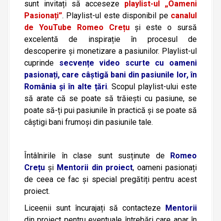
sunt invitați să acceseze
playlist-ul „Oameni
Pasionați”
. Playlist-ul este disponibil pe
canalul
de YouTube Romeo Crețu
și este o sursă
excelentă de inspirație în procesul de
descoperire și monetizare a pasiunilor. Playlist-ul
cuprinde
secvențe video scurte
cu oameni
pasionați, care câștigă bani din pasiunile lor, în
România și în alte țări
. Scopul playlist-ului este
să arate că se poate să trăiești cu pasiune, se
poate să-ți pui pasiunile în practică și se poate să
câștigi bani frumoși din pasiunile tale.
Întâlnirile în clase sunt susținute de
Romeo
Crețu
și
Mentorii din proiect
, oameni pasionați
de ceea ce fac și special pregătiți pentru acest
proiect.
Liceenii sunt încurajați să contacteze
Mentorii
din proiect pentru eventuale întrebări care apar în