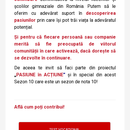
școlilor gimnaziale din România. Putem să le
oferim cu adevărat suport în
descoperirea
pasiunilor
prin care își pot trăi viața la adevăratul
potențial.
Și pentru că fiecare
persoană
sau co
mpa
nie
merită să fie preocupată de viitorul
comunității în care activează, dacă dorește să
se dezvolte în continuare.
De aceea te invit să faci parte din proiectul
„
PASIUNE în ACȚIUNE
”
și în special din acest
Sezon 10 care este un sezon de nota 10!
Află cum poți contribui!
TEST VOCAȚIONAL