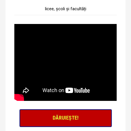
licee, școli și facultăți
DĂRUIEȘTE!