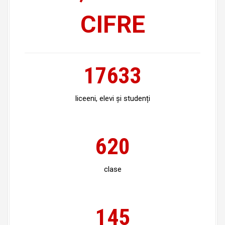
CIFRE
17633
liceeni, elevi și studenți
620
clase
145