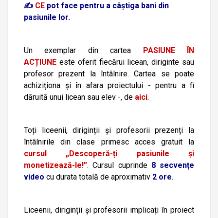
✍️
CE
pot face pentru a câștiga bani din
pasiunile lor.
Un exemplar din cartea
PASIUNE ÎN
ACȚIUNE
este oferit fiecărui licean, diriginte sau
profesor prezent la întâlnire. Cartea se poate
achiziționa și în afara proiectului - pentru a fi
dăruită unui licean sau elev -, de
aici
.
Toți liceenii, diriginții și profesorii prezenți la
întâlnirile din clase primesc acces gratuit la
cursul „Descoperă-ți pasiunile și
monetizează-le!”
. Cursul cuprinde
8 secvențe
video
cu durata totală de aproximativ
2 ore
.
Liceenii, diriginții și profesorii implicați în proiect