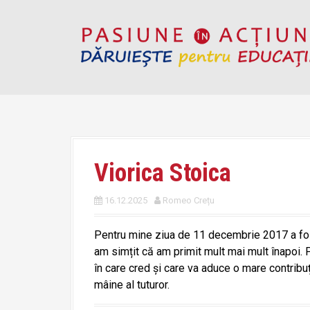
S
k
i
p
t
o
c
o
n
t
Viorica Stoica
e
n
16.12.2025
Romeo Crețu
t
Pentru mine ziua de 11 decembrie 2017 a fost o
am simțit că am primit mult mai mult înapoi. 
în care cred și care va aduce o mare contribuți
mâine al tuturor.