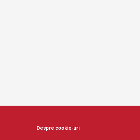
a
t
i
o
n
Despre cookie-uri