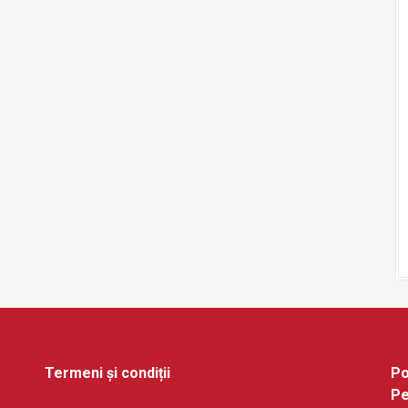
Termeni și condiții
Po
Pe