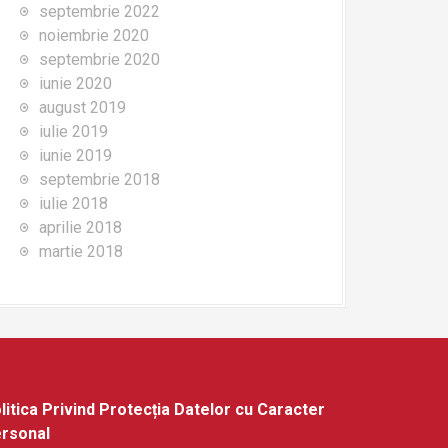
septembrie 2022
noiembrie 2020
septembrie 2020
iunie 2020
august 2019
iulie 2019
iunie 2019
septembrie 2018
iulie 2018
aprilie 2018
martie 2018
litica Privind Protecția Datelor cu Caracter
rsonal