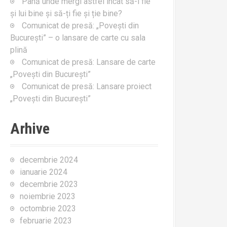
Până unde mergi astfel încât să-i fie
:
și lui bine și să-ți fie și ție bine?
Comunicat de presă: „Povești din
București” – o lansare de carte cu sala
plină
Comunicat de presă: Lansare de carte
„Povești din București”
Comunicat de presă: Lansare proiect
„Povești din București”
Arhive
decembrie 2024
ianuarie 2024
decembrie 2023
noiembrie 2023
octombrie 2023
februarie 2023