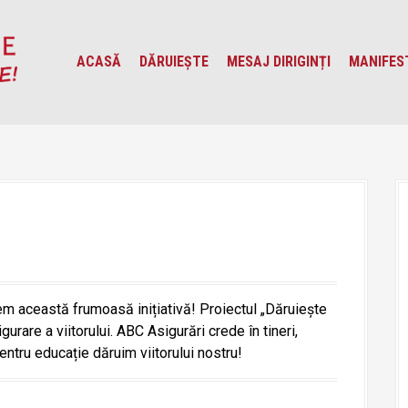
ACASĂ
DĂRUIEȘTE
MESAJ DIRIGINȚI
MANIFES
em această frumoasă inițiativă! Proiectul „Dăruiește
urare a viitorului. ABC Asigurări crede în tineri,
entru educație dăruim viitorului nostru!