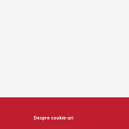
t
i
o
n
Despre cookie-uri