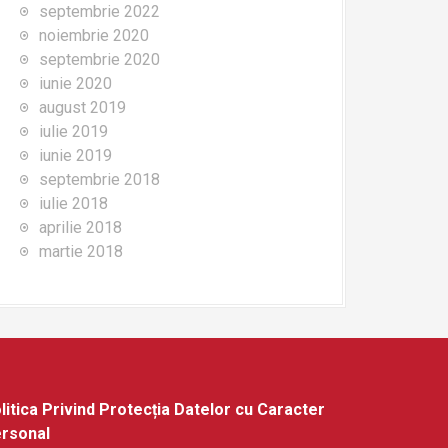
septembrie 2022
noiembrie 2020
septembrie 2020
iunie 2020
august 2019
iulie 2019
iunie 2019
septembrie 2018
iulie 2018
aprilie 2018
martie 2018
litica Privind Protecția Datelor cu Caracter
rsonal