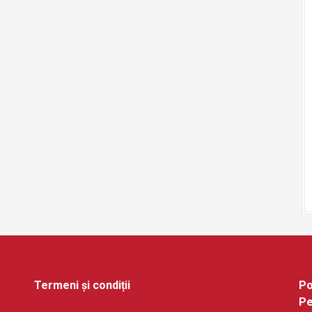
Termeni și condiții
Po
Pe