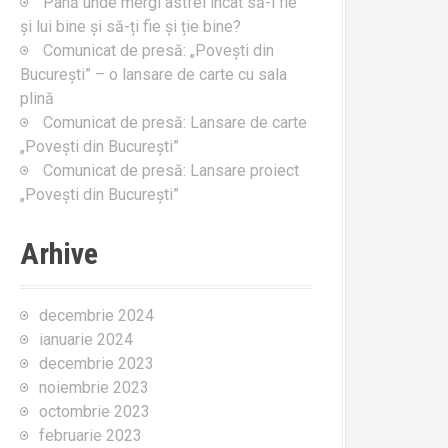
Până unde mergi astfel încât să-i fie
:
și lui bine și să-ți fie și ție bine?
Comunicat de presă: „Povești din
București” – o lansare de carte cu sala
plină
Comunicat de presă: Lansare de carte
„Povești din București”
Comunicat de presă: Lansare proiect
„Povești din București”
Arhive
decembrie 2024
ianuarie 2024
decembrie 2023
noiembrie 2023
octombrie 2023
februarie 2023