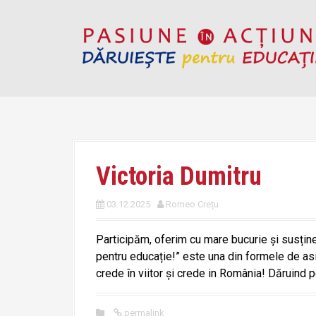
S
k
i
p
t
o
c
o
n
t
Victoria Dumitru
e
n
03.12.2025
Romeo Crețu
t
Participăm, oferim cu mare bucurie și susțin
pentru educație!” este una din formele de asig
crede în viitor și crede in România! Dăruind p
permalink