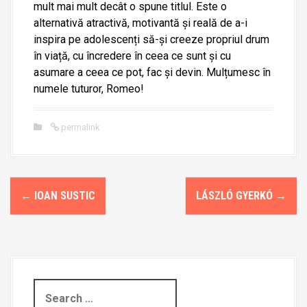
mult mai mult decât o spune titlul. Este o
alternativă atractivă, motivantă și reală de a-i
inspira pe adolescenți să-și creeze propriul drum
în viață, cu încredere în ceea ce sunt și cu
asumare a ceea ce pot, fac și devin. Mulțumesc în
numele tuturor, Romeo!
permalink
P
←
IOAN SUSTIC
LÁSZLÓ GYERKÓ
→
o
s
t
S
n
e