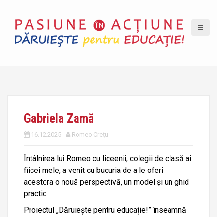
S
k
i
p
t
o
c
o
n
t
Gabriela Zamă
e
n
16.12.2025
Romeo Crețu
t
Întâlnirea lui Romeo cu liceenii, colegii de clasă ai
fiicei mele, a venit cu bucuria de a le oferi
acestora o nouă perspectivă, un model și un ghid
practic.
Proiectul „Dăruiește pentru educație!” înseamnă