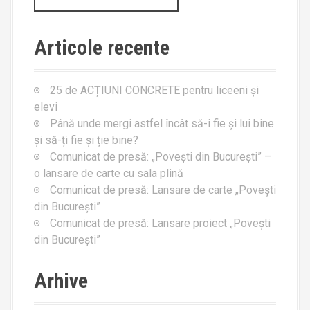
a
a
r
v
Articole recente
c
h
i
f
g
25 de ACȚIUNI CONCRETE pentru liceeni și
o
elevi
r
a
Până unde mergi astfel încât să-i fie și lui bine
:
și să-ți fie și ție bine?
t
Comunicat de presă: „Povești din București” –
i
o lansare de carte cu sala plină
Comunicat de presă: Lansare de carte „Povești
o
din București”
Comunicat de presă: Lansare proiect „Povești
n
din București”
Arhive