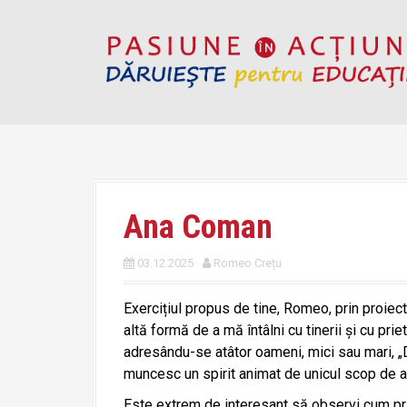
S
k
i
p
t
o
c
o
n
t
Ana Coman
e
n
03.12.2025
Romeo Crețu
t
Exercițiul propus de tine, Romeo, prin proiect
altă formă de a mă întâlni cu tinerii și cu pri
adresându-se atâtor oameni, mici sau mari, „D
muncesc un spirit animat de unicul scop de a
Este extrem de interesant să observi cum pri