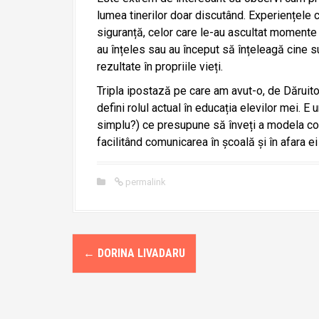
lumea tinerilor doar discutând. Experiențele 
siguranță, celor care le-au ascultat momente d
au înțeles sau au început să înțeleagă cine s
rezultate în propriile vieți.
Tripla ipostază pe care am avut-o, de Dăruitor
defini rolul actual în educația elevilor mei. E
simplu?) ce presupune să înveți a modela c
facilitând comunicarea în școală și în afara ei
permalink
P
←
DORINA LIVADARU
o
s