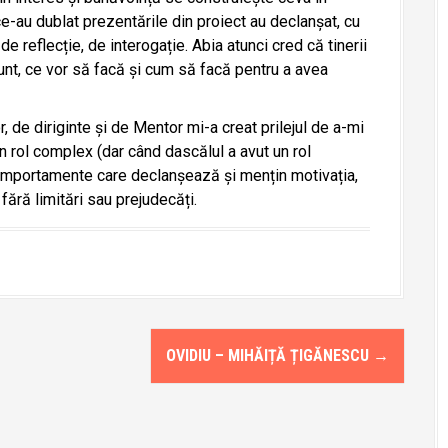
ce-au dublat prezentările din proiect au declanșat, cu
e reflecție, de interogație. Abia atunci cred că tinerii
unt, ce vor să facă și cum să facă pentru a avea
, de diriginte și de Mentor mi-a creat prilejul de a-mi
 un rol complex (dar când dascălul a avut un rol
omportamente care declanșează și mențin motivația,
 fără limitări sau prejudecăți.
OVIDIU – MIHĂIȚĂ ȚIGĂNESCU
→