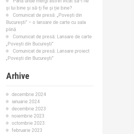
Până unde mergi astfel încât să-i fie
:
și lui bine și să-ți fie și ție bine?
Comunicat de presă: „Povești din
București” – o lansare de carte cu sala
plină
Comunicat de presă: Lansare de carte
„Povești din București”
Comunicat de presă: Lansare proiect
„Povești din București”
Arhive
decembrie 2024
ianuarie 2024
decembrie 2023
noiembrie 2023
octombrie 2023
februarie 2023