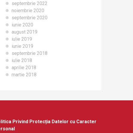
septembrie 2022
noiembrie 2020
septembrie 2020
iunie 2020
august 2019
iulie 2019
iunie 2019
septembrie 2018
iulie 2018
aprilie 2018
martie 2018
litica Privind Protecția Datelor cu Caracter
rsonal