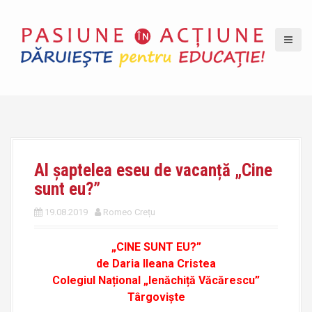
S
k
i
p
t
o
c
o
n
t
Al șaptelea eseu de vacanță „Cine
e
sunt eu?”
n
t
19.08.2019
Romeo Crețu
„CINE SUNT EU?”
de Daria Ileana Cristea
Colegiul Național „Ienăchiță Văcărescu”
Târgoviște