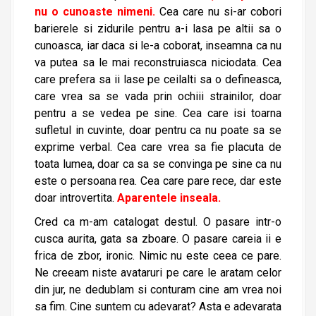
nu o cunoaste nimeni.
Cea care nu si-ar cobori
barierele si zidurile pentru a-i lasa pe altii sa o
cunoasca, iar daca si le-a coborat, inseamna ca nu
va putea sa le mai reconstruiasca niciodata. Cea
care prefera sa ii lase pe ceilalti sa o defineasca,
care vrea sa se vada prin ochiii strainilor, doar
pentru a se vedea pe sine. Cea care isi toarna
sufletul in cuvinte, doar pentru ca nu poate sa se
exprime verbal. Cea care vrea sa fie placuta de
toata lumea, doar ca sa se convinga pe sine ca nu
este o persoana rea. Cea care pare rece, dar este
doar introvertita.
Aparentele inseala.
Cred ca m-am catalogat destul. O pasare intr-o
cusca aurita, gata sa zboare. O pasare careia ii e
frica de zbor, ironic. Nimic nu este ceea ce pare.
Ne creeam niste avataruri pe care le aratam celor
din jur, ne dedublam si conturam cine am vrea noi
sa fim. Cine suntem cu adevarat? Asta e adevarata