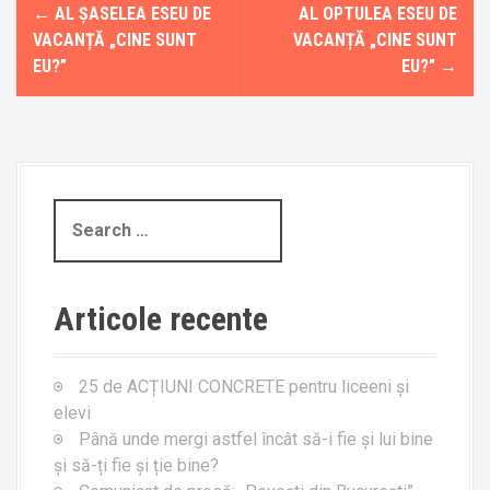
P
←
AL ȘASELEA ESEU DE
AL OPTULEA ESEU DE
o
VACANȚĂ „CINE SUNT
VACANȚĂ „CINE SUNT
EU?”
EU?”
→
s
t
n
a
S
e
v
a
r
i
Articole recente
c
g
h
f
a
25 de ACȚIUNI CONCRETE pentru liceeni și
o
elevi
t
r
Până unde mergi astfel încât să-i fie și lui bine
:
i
și să-ți fie și ție bine?